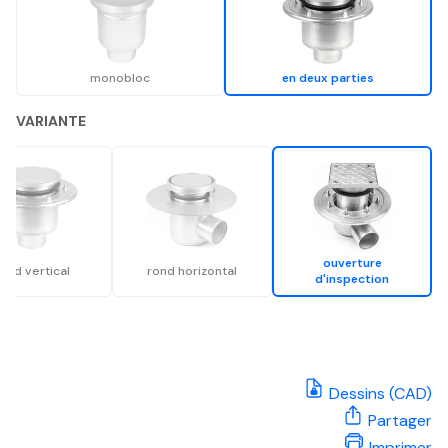
monobloc
en deux parties
VARIANTE
ouverture
ond vertical
rond horizontal
d'inspection
Dessins (CAD)
Partager
Imprimer