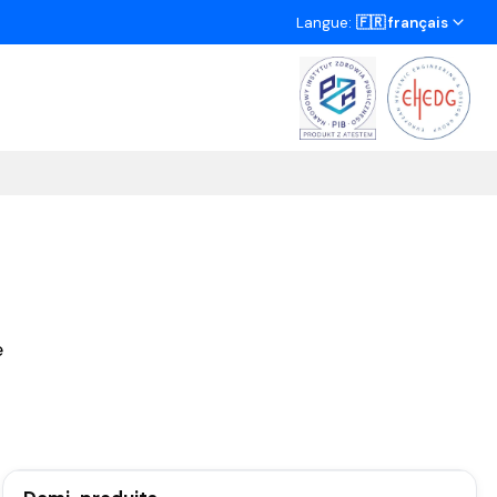
Langue:
🇫🇷 français
e