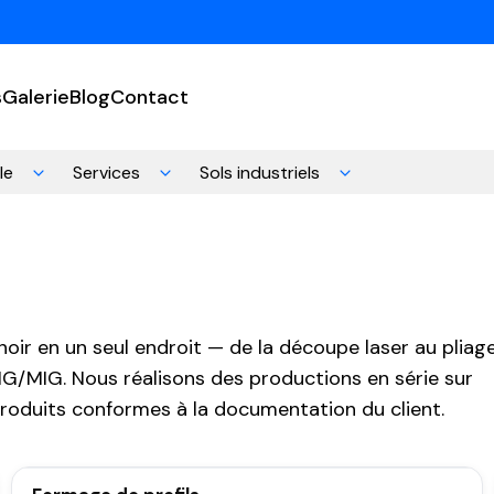
s
Galerie
Blog
Contact
le
Services
Sols industriels
 noir en un seul endroit — de la découpe laser au pliag
IG/MIG. Nous réalisons des productions en série sur
roduits conformes à la documentation du client.