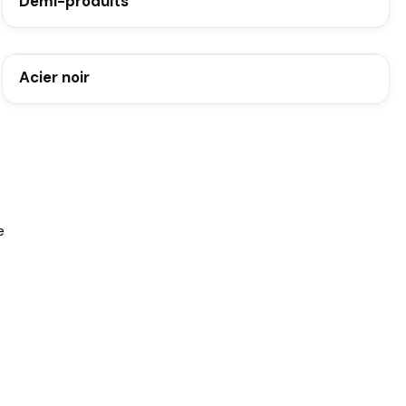
Demi-produits
Acier noir
e